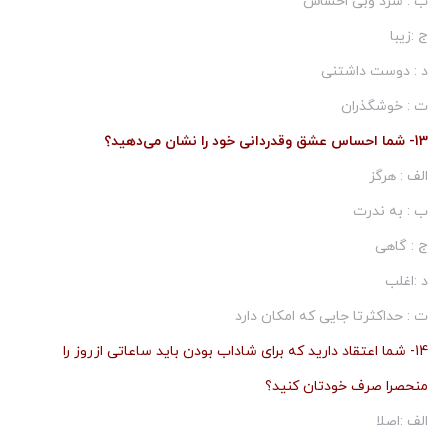
ب : سرد وبی احساس
ج :زیبا
د : دوست داشتنی
ت : خوشگذران
13- شما احساس عشق وقدردانی خود را نشان می‌دهید؟
الف : هرگز
ب : به ندرت
ج : گاهی
د :اغلب
ت : حداكثرتا جایی كه امكان دارد
14- شما اعتقاد دارید كه برای شاداب بودن باید ساعاتی ازروز را
منحصرا صرف خودتان كنید؟
الف :اصلا