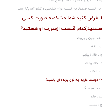
به تست زیربا كمال صداقت پاسخ دهید
.این تست جدیدترین تست روان شناسی دركشورآمریكا است.
1- فرض كنید شما مشخصه صورت كسی
هستید,كدام قسمت ازصورت او هستید؟
الف : چین وچروك
ب : لكه
ج : خال زیبایی
د : كك ومك
ت :لبخند
2- دوست دارید چه نوع پرنده ای باشید؟
الف : شباهنگ
ب : جغد
ج : عقاب