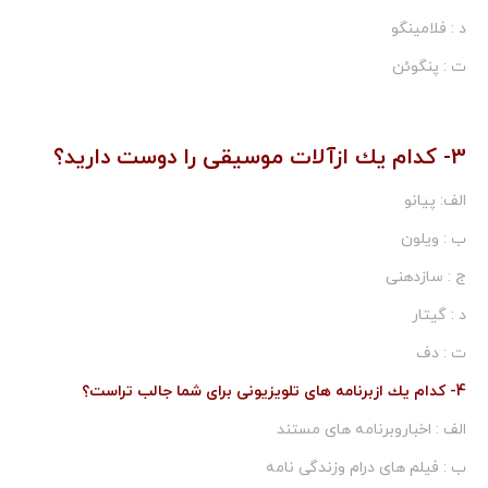
د : فلامینگو
ت : پنگوئن
3- كدام یك ازآلات موسیقی را دوست دارید؟
الف: پیانو
ب : ویلون
ج : سازدهنی
د : گیتار
ت : دف
4- كدام یك ازبرنامه های تلویزیونی برای شما جالب تراست؟
الف : اخباروبرنامه های مستند
ب : فیلم های درام وزندگی نامه