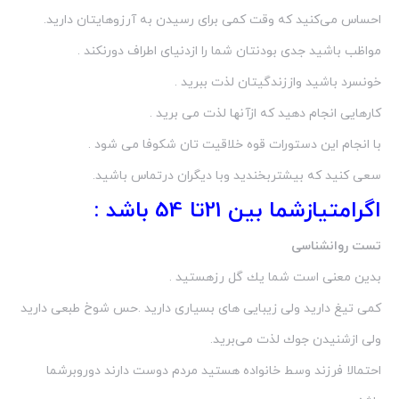
احساس می‌كنید كه وقت كمی برای رسیدن به آرزوهایتان دارید.
مواظب باشید جدی بودنتان شما را ازدنیای اطراف دورنكند .
خونسرد باشید واززندگیتان لذت ببرید .
كارهایی انجام دهید كه ازآنها لذت می برید .
با انجام این دستورات قوه خلاقیت تان شكوفا می شود .
سعی كنید كه بیشتربخندید وبا دیگران درتماس باشید.
اگرامتیازشما بین 21تا 54 باشد :
تست روانشناسی
بدین معنی است شما یك گل رزهستید .
كمی تیغ دارید ولی زیبایی های بسیاری دارید .حس شوخ طبعی دارید
ولی ازشنیدن جوك لذت می‌برید.
احتمالا فرزند وسط خانواده هستید مردم دوست دارند دوروبرشما