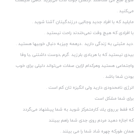
شوج طبع می شناسند .ازگفتن جوك لذت می‌برید .گاهی شیطنت
می‌كنید .
مایلید كه با افراد جدید وجالبی درزندگیتان آشنا شوید .
با افرادی كه هیچ وقت نمی‌خندند راحت نیستید .
.دید مثبتی به زندگی دارید ..درهمه چیزبه دنبال خوبیها هستید .
بیدی نیستید كه با هربادی بلرزید .گرم ,دوست داشتنی ,با وفا
واجتماعی هستید وهركدام ازاین صفات می‌تواند دلیلی برای خوب
بودن شما باشد .
انرژی نامحدودی دارید ولی انگیزه تان كم است .
برای شما مشكل است
كه فقط برروی یك كارمتمركز شوید به شما پیشنهاد می‌گردد
كه اجازه دهید مردم روی جدی شما راهم ببینند
همان طوركه چهره شاد شما را می بینند .