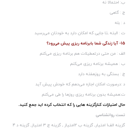
ب: احتمالا نه
ج : گاهی
د : بله
ت : البته ,تا جایی كه امكان دارد به خودتان می‌رسید
15- آیا زندگی شما بابرنامه ریزی پیش می‌رود؟
الف : من حتی درتعطیلات هم برنامه ریزی می‌كنم
ب : همیشه برنامه ریزی می‌كنم
ج : بستگی به روزهفته دارد
د :درصورت امكان اجازه می‌دهم كه خودش پیش آید
ت:همیشه بدون برنامه ریزی روزها را طی می‌كنم
حال امتیازات كنارگزینه هایی را كه انتخاب كرده اید جمع كنید.
تست روانشناسی
گزینه الف1 امتیار, گزینه ب 2امتیاز , گزینه ج 3 امتیاز, گزینه د 4