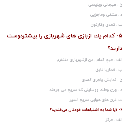
ج : هیجانی وپلیسی
د : عشقی وماجرایی
ت : كمدی وكارتون
5- كدام یك ازبازی های شهربازی را بیشتردوست
دارید؟
الف : هیچ كدام , من ازشهربازی متنفرم
ب : قطاریا قایق
ج : نمایش واجرای كمدی
د : چرخ وفلك ووسایلی كه سریع می چرخند
ت :ترن های هوایی سریع السیر
6- آیا شما به اشتباهات خودتان می‌خندید؟
الف : هرگز