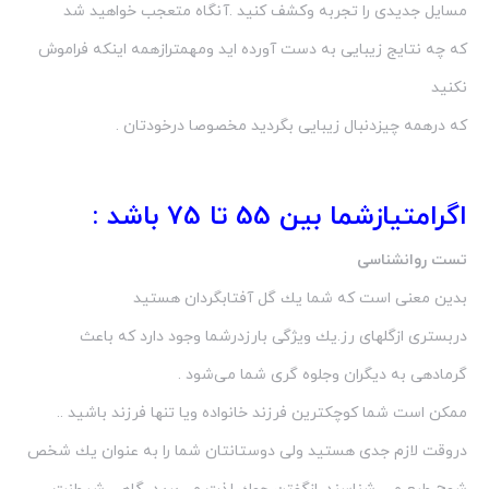
مسایل جدیدی را تجربه وكشف كنید .آنگاه متعجب خواهید شد
كه چه نتایج زیبایی به دست آورده اید ومهمترازهمه اینكه فراموش
نكنید
كه درهمه چیزدنبال زیبایی بگردید مخصوصا درخودتان .
اگرامتیازشما بین 55 تا 75 باشد :
تست روانشناسی
بدین معنی است كه شما یك گل آفتابگردان هستید
دربستری ازگلهای رز.یك ویژگی بارزدرشما وجود دارد كه باعث
گرمادهی به دیگران وجلوه گری شما می‌شود .
ممكن است شما كوچكترین فرزند خانواده ویا تنها فرزند باشید ..
دروقت لازم جدی هستید ولی دوستانتان شما را به عنوان یك شخص