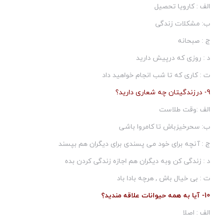
الف : كارویا تحصیل
ب: مشكلات زندگی
ج : صبحانه
د : روزی كه درپیش دارید
ت : كاری كه تا شب انجام خواهید داد
9- درزندگیتان چه شعاری دارید؟
الف :وقت طلاست
ب: سحرخیزباش تا كامروا باشی
ج : آنچه برای خود می پسندی برای دیگران هم بپسند
د : زندگی كن وبه دیگران هم اجازه زندگی كردن بده
ت : بی خیال باش , هرچه بادا باد
10- آیا به همه حیوانات علاقه مندید؟
الف : اصلا