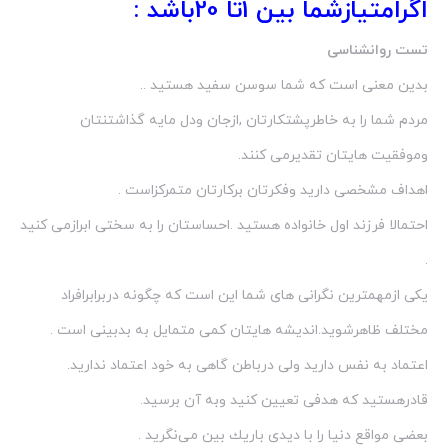
اگرامتیازشما بین 1تا 20باشد :
تست روانشناسی
بدین معنی است كه شما سوسن سفید هستید ..
مردم شما را به خاطرپشتكارتان ,ازجان ودل مایه گذاشتنتان
وموفقیت هایتان تقدیرمی كنند.
اهداف مشخصی دارید وفكرتان بركارتان متمركزاست .
احتمالا فرزند اول خانواده هستید .احساستان را به سختی ابرازمی كنید
.
یكی ازمهمترین نگرانی های شما این است كه چگونه دربرابرافراد
مختلف ظاهرشوید.اندیشه هایتان كمی متمایل به بدبینی است .
اعتماد به نفس دارید ولی درباطن گاهی به خود اعتماد ندارید.
قادرهستید كه هدفی تعیین كنید وبه آن برسید.
بعضی مواقع دنیا را با دیدی باریك بین می‌نگرید .