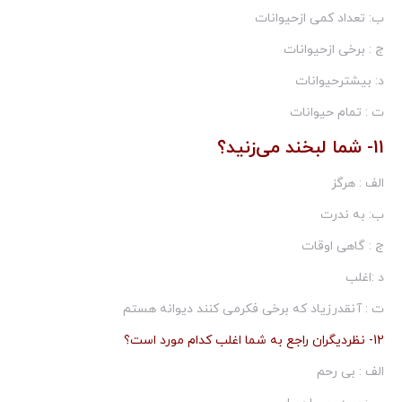
ب: تعداد كمی ازحیوانات
ج : برخی ازحیوانات
د: بیشترحیوانات
ت : تمام حیوانات
11- شما لبخند می‌زنید؟
الف : هرگز
ب: به ندرت
ج : گاهی اوقات
د :اغلب
ت : آنقدرزیاد كه برخی فكرمی كنند دیوانه هستم
12- نظردیگران راجع به شما اغلب كدام مورد است؟
الف : بی رحم