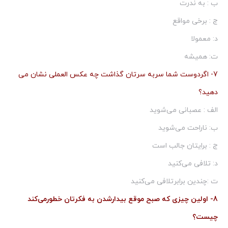
ب : به ندرت
ج : برخی مواقع
د: معمولا
ت: همیشه
7- اگردوست شما سربه سرتان گذاشت چه عكس العملی نشان می
دهید؟
الف : عصبانی می‌شوید
ب: ناراحت می‌شوید
ج : برایتان جالب است
د: تلافی می‌كنید
ت :چندین برابرتلافی می‌كنید
8- اولین چیزی كه صبح موقع بیدارشدن به فكرتان خطورمی‌كند
چیست؟