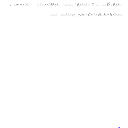
امتیاز, گزینه ت 5 امتیازدارد سپس امتیازات خودتان ازپانزده سوال
تست را مطابق با متن های زیرمقایسه كنید.