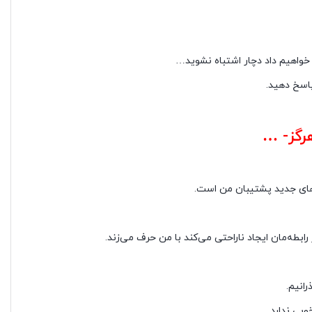
ن
 خواهیم داد دچار اشتباه نشوید…
پاسخ دهید.
رگز- …