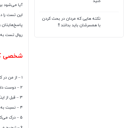
کنید
آیا می‌شود بر
این تست را دن
نکته هایی که مردان در بحث کردن
پاسخ‌هایتان ر
با همسرشان باید بدانند !!
روال تست به ا
تست دوام راب
شخصی که 
تست دوام راب
۱ – از من در کارهایی که انجام می‌دهم به شدت پشتیبانی می‌کند و برای امتحان کردن کارهای جدید پشتیبان من است.
۲ – دوست دارد حرف‌های من را بشنود و به آنچه در ذهن من می‌گذرد گوش کند.
۳ – قبل از اینکه یک ماجرای کوچک به یک جنجال بزرگ تبدیل شود درباره موضوعاتی که در رابطه‌مان ایجاد ناراحتی می‌کند با من حرف می‌زند.
۴ – نسبت به من سازش‌پذیر است، صلح را ترجیح می‌دهد و دنبال دعوا نمی‌گردد.
۵ – درک می‌کند هر یک از ما علایق متفاوتی داریم و باید بتوانیم زمان‌هایی را جدا از هم بگذرانیم.
۶ – ترجیح می‌دهد بیشتر با دوستان خودش ارتباط داشته باشیم و با دوستان من برخورد خوبی ندارد.