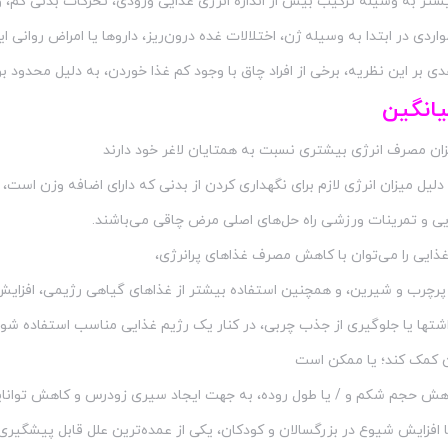
تر به وسیله ترکیب بیش از اندازه انرژی غذایی ورودی، تحرکات بدنی کم، و 
اردی در ابتدا به وسیله ژن، اختلالات غده درون‌ریز، داروها یا امراض روانی ا
ی بر این نظریه، برخی از افراد چاق با وجود کم غذا خوردن، به دلیل محدود ب
یانگین
یزان مصرف انرژی بیشتری نسبت به همتایان لاغر خود دارند
 دلیل میزان انرژی لازم برای نگهداری کردن از بدنی که دارای اضافه وزن است، 
یی و تمرینات ورزشی راه حل‌های اصلی مرض چاقی می‌باشند.
ذایی را می‌توان با کاهش مصرف غذاهای پرانرژی،
 پرچرب و شیرین، و همچنین استفاده بیشتر از غذاهای گیاهی رژیمی، افزای
ها یا جلوگیری از جذب چربی، در کنار یک رژیم غذایی مناسب استفاده شوند. 
 کمک کند؛ یا ممکن است
اهش حجم شکم و / یا طول روده، به جهت ایجاد سیری زودرس و کاهش توانای
 افزایش شیوع در بزرگسالان و کودکان، یکی از عمده‌ترین علل قابل پیشگیری