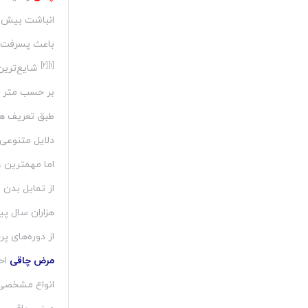
انباشت بیش ا
باعث پسرفت ش
[۲]
[۱]
بر حسب متر ب
طبق تعریف هنگامی که ش
دلایل متنوعی 
اما مهمترین 
از تمایل بدن 
هزاران سال پی
از دوره‌های پ
مرض چاقی
احت
انواع مشخصی 