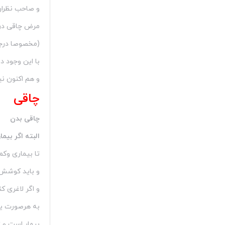
و صاحب نظران
مرض چاقی در 
(مخصوصا درجه
با این وجود 
و هم اکنون نی
چاقی
چاقی بدن
البته اگر بیم
تا بیماری وکم
و باید کوشش 
و اگر لاغری ک
به هرصورت یک
بیمار است و تو