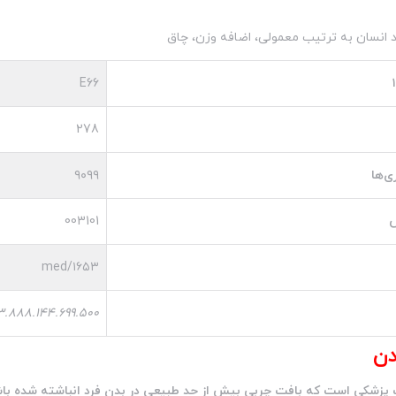
د انسان به ترتیب معمولی، اضافه وزن، چاق
E66
278
ی‌ها
۹۰۹۹
س
003101
med/۱۶۵۳
3.888.144.699.500
دن
زشکی است که بافت چربی بیش از حد طبیعی در بدن فرد انباشته شده باش