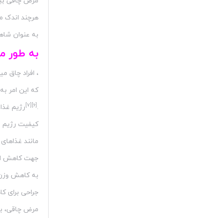
مرض چاقی بیش
هرچند اندک مو
به عنوان شاهد
به طور م
، افراد چاق م
که این امر به
[۷]
[۶]
.
رژیم غذا
کیفیت رژیم غ
مانند غذاهای
جهت کاهش اشت
به کاهش وزن
جراحی برای ک
مرض چاقی، با