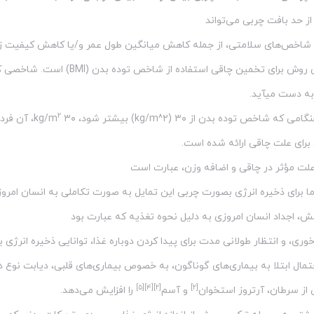
ز حد بافت چربی می‌تواند
اخص‌های سلامتی، از جمله کاهش میانگین طول عمر و/یا کاهش کیفیت زن
شایع‌ترین روش برای تخمین چ
ه دست میآید.
۲
اخص توده بدن از ۳۰ (kg/m^۲) بیشتر شود، ۳۰ kg/m
، آن فر
برای علت چاقی ارائه شده است.
علت مؤثر در چاقی و اضافه وزن، عبارت است
ما برای ذخیره انرژی بصورت چربی این تمایل به صورت تکاملی به انسان امر
ش، اجداد انسان امروزی به دلیل نحوه تغذیه که عبارت بود
رخوری، و انتظار طولانی مدت برای پیدا کردن دوباره غذا، توانایی ذخیره انرژ
مال ابتلا به بیماری‌های گوناگون، به خصوص بیماری‌های قلبی، دیابت نوع 
[۵]
[۴]
[۲]
[۲]
از سرطان، آرتروز استخوان
و آسم
را افزایش می‌دهد.