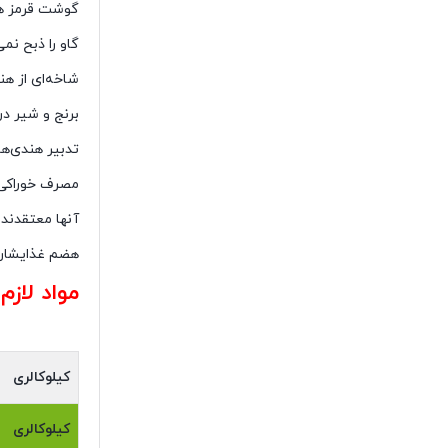
گوشت قرمز هس
گاو را ذبح ن
شاخه‌ای از هن
برنج و شیر در
تدبیر هندی‌ها
مصرف خوراکی‌
آنها معتقدند
هضم غذایشان 
مواد لاز
کیلوکالری
کیلوکالری