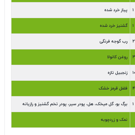
۱
پیاز خرد شده
۱
گشنیز خرد شده
۲
رب گوجه فرنگی
روغن کانولا
۱
زنجبیل تازه
۴
فلفل قرمز خشک
۱
برگ بو، گل میخک، هل، پودر سیر، پودر تخم گشنیز و رازیانه
نمک و زردچوبه