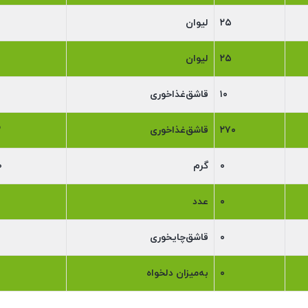
۲۵
لیوان
۲۵
لیوان
۱۰
قاشق‌غذاخوری
۲۷۰
قاشق‌غذاخوری
۳
۰
گرم
۰
۰
عدد
۰
قاشق‌‌چایخوری
۰
به‌میزان دلخواه
ن جوش