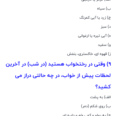
ب) سیاه
ج) زرد یا آبى کمرنگ
د) سبز
ه) آبى تیره یا ارغوانى
و) سفید
ز) قهوه اى، خاکسترى، بنفش
۹) وقتى در رختخواب هستید (در شب) در آخرین
لحظات پیش از خواب، در چه حالتى دراز مى
کشید؟
الف) به پشت
ب) روى شکم (دمر)
ج) به پهلو و کمى خم و دایره اى