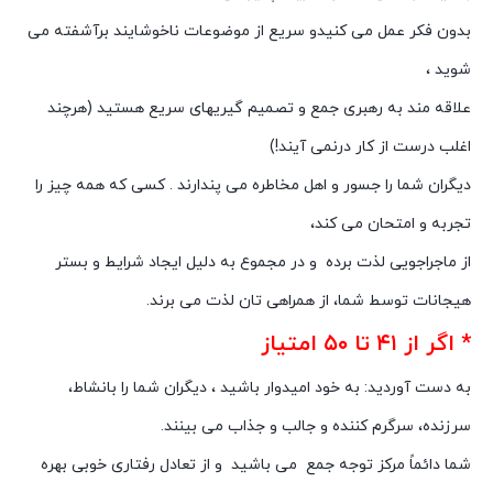
بدون فکر عمل مى کنیدو سریع از موضوعات ناخوشایند برآشفته مى
شوید ،
علاقه مند به رهبرى جمع و تصمیم گیریهاى سریع هستید (هرچند
اغلب درست از کار درنمى آیند!)
دیگران شما را جسور و اهل مخاطره مى پندارند . کسى که همه چیز را
تجربه و امتحان مى کند،
از ماجراجویى لذت برده و در مجموع به دلیل ایجاد شرایط و بستر
هیجانات توسط شما، از همراهى تان لذت مى برند.
* اگر از ۴۱ تا ۵۰ امتیاز
به دست آوردید: به خود امیدوار باشید ، دیگران شما را بانشاط،
سرزنده، سرگرم کننده و جالب و جذاب مى بینند.
شما دائماً مرکز توجه جمع می باشید و از تعادل رفتارى خوبى بهره