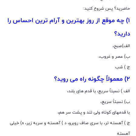
حاضرید؟ پس شروع کنید:
۱) چه موقع از روز بهترین و آرام ترین احساس را
دارید؟
الف)صبح،
ب) عصر و غروب،
ج ) شب
۲) معمولاً چگونه راه مى روید؟
الف ) نسبتاً سریع، با قدم هاى بلند،
ب) نسبتاً سریع،
با قدمهاى کوتاه ولى تند و پشت سر هم،
ج ) آهسته تر، با سرى صاف روبرو، د ) آهسته و سربه زیر، ه) خیلى
آهسته