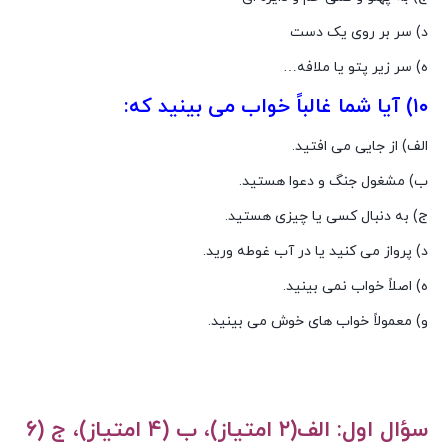
د) سر بر روى یک دست
ه) سر زیر پتو یا ملافه…
۱۰) آیا شما غالباً خواب مى بینید که:
الف) از جایى مى افتید.
ب) مشغول جنگ و دعوا هستید.
ج) به دنبال کسى یا چیزى هستید.
د) پرواز مى کنید یا در آب غوطه ورید.
ه) اصلاً خواب نمى بینید.
و) معمولاً خواب هاى خوش مى بینید.
سؤال اول: الف(۲ امتیاز)، ب (۴ امتیاز)، ج (۶