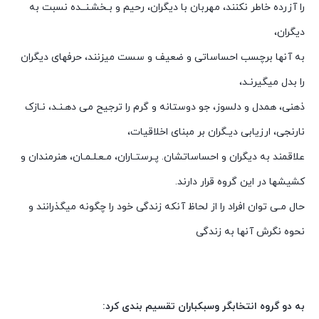
را آزرده خاطر نکنند، مهربان با دیگران، رحیم و بـخشـنــده نسبت به
دیگران،
به آنها برچسب احساساتی و ضعیف و سست میزنند، حرفهای دیگران
را بدل میگیرنـد،
ذهنی، همدل و دلسوز، جو دوستانه و گرم را ترجیح می دهـنـد، نـازک
نارنجی، ارزیابی دیـگران بر مبنای اخلاقیات،
علاقمند به دیگران و احساساتشان. پـرستـاران، مـعـلـمـان، هنرمندان و
کشیشها در این گروه قرار دارند.
حال مـی توان افراد را از لحاظ آنکه زندگی خود را چگونه میگذرانند و
نحوه نگرش آنها به زندگی
به دو گروه انتخابگر وسبکباران تقسیم بندی کرد: