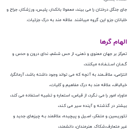
جای جنگل درختان را می بیند، معمولا بانکدار، پلیس، ورزشکار، جراح و
خلبانان جزو این گروه میباشند. علاقه مند به درک جزئیات.
الهام گرها
تمرکز بر جهان معنوی و ذهنی، از حس ششم، ندای درون و حدس و
گـمـان اسـتـفـاده میکنند،
انتزاعی، علاقــمند به آنچه که می تواند وجود داشته باشد، آرمانگرا،
خیالباف، علاقه مند به درک مفاهیم و کلیات،
ماوراء امور را می نـگرد، از قیاس، استعاره و تشبیه استفاده می کند،
بیشتر در گذشته و آینده سیر می کـند،
تئوریسین و متفکر، اصـیل و پیچیده، علاقمند بـه چیزهای جدید و
غیر متعارف،شکاک. هنرمندان، دانشمند،