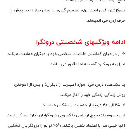
جمع دوستان خود راحت می بـاشنـد.
تـمرکزشان قوی است. برای تصمیم گیری به زمان نیاز دارند. پیش از
حرف زدن می اندیشند.
ادامه ویژگیهای شخصیتی درونگرا
۶- از در میان گذاشتن اطلاعات شخصی خود با دیگران ممانعت میکند.
مایل به رویکــرد آهسته اما دقیق می بـاشد.
بـا مشـاهـده درس می آموزد (عـبــرت از دیگران) و پس از آموختن
روش زندگی، زندگی خود را آغاز میکند.
۷- ۲۵ الی ۴۰ درصد از جمعیت را تشکیل میدهند.
این خصوصیات هیچ ارتباطی با کمرویی درونگرایان ندارد ممــکن است
آنها خیلی هم با اعتماد بنفس باشند. %۶۵ نوابغ را درونگرایان تشکیل