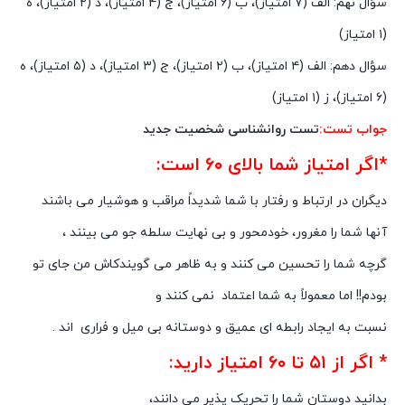
سؤال نهم: الف (۷ امتیاز)، ب (۶ امتیاز)، ج (۴ امتیاز)، د (۲ امتیاز)، ه
(۱ امتیاز)
سؤال دهم: الف (۴ امتیاز)، ب (۲ امتیاز)، ج (۳ امتیاز)، د (۵ امتیاز)، ه
(۶ امتیاز)، ز (۱ امتیاز)
جواب تست:
تست روانشناسی شخصیت جدید
*اگر امتیاز شما بالاى ۶۰ است:
دیگران در ارتباط و رفتار با شما شدیداً مراقب و هوشیار می باشند
آنها شما را مغرور، خودمحور و بى نهایت سلطه جو می بینند ،
گرچه شما را تحسین مى کنند و به ظاهر مى گویندکاش من جاى تو
بودم!! اما معمولاً به شما اعتماد نمی کنند و
نسبت به ایجاد رابطه اى عمیق و دوستانه بى میل و فرارى اند .
* اگر از ۵۱ تا ۶۰ امتیاز دارید:
بدانید دوستان شما را تحریک پذیر مى دانند،