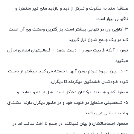
عـلاقـه مـند به سکوت و تمرکز. از دید و بازدید های غیر منتظره و
ناگهانی بیزار است.
۳- کارایی وی در تنهایی بیشتر است. بـزرگترین وحشت وی آن اسـت
کـه در یـک جــمع شلوغ قرار گیرید.
ترس از آنکه فردیت خود را از دست بدهد. از فـعالـیتهای انفرادی انرژی
میگیرد.
۴- در بیـن انـبـوه مـردم بودن آنها را خسته می کنـد. بـیشتـر از دسـت
کـرده خـودشـان خشمگین میگردند تا دیگران.
معمولا کمرو هستند. درکشان مشکل است. اهـل ایــده و عقاید نو.
۵- شـخصیتی مـتمایز در خلوت خود و در حضور دیگران دارند. مشـتـاق
و احسـاسـاتـی می باشند.
معمولا احساساتشان را بیان نمیکنند. در جـمع نا آشنا ساکت اما در