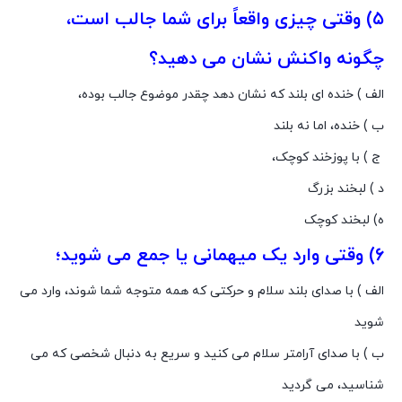
۵) وقتى چیزى واقعاً براى شما جالب است،
چگونه واکنش نشان مى دهید؟
الف ) خنده اى بلند که نشان دهد چقدر موضوع جالب بوده،
ب ) خنده، اما نه بلند
ج ) با پوزخند کوچک،
د ) لبخند بزرگ
ه) لبخند کوچک
۶) وقتى وارد یک میهمانى یا جمع مى شوید؛
الف ) با صداى بلند سلام و حرکتى که همه متوجه شما شوند، وارد مى
شوید
ب ) با صداى آرامتر سلام مى کنید و سریع به دنبال شخصى که مى
شناسید، مى گردید