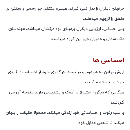
حرفهای دیگران را بدل نمی گیرند، عینـی، منتقد، جو رسمی و مبتنی بر
منطق را ترجیح میدهنـد،
بــی احساس، ارزیابی دیگران برمبنای قوه درکشان میباشد، مهندسان،
دانشمندان و مدیران جزو این گروه میباشند.
احساسی ها
ارزش نهادن به هارمونی، در تصـمـیم گـیری خـود از احسـاسـات فـردی
خـود اسـتـفـاده میکنند،
هنگامی که دیگران احتیاج به کمک و پشتیبانی دارند متوجه آن می
گـردنــد،
با قلب رئوف و احساساتی خود زندگی میکنند، معـمولا حقیقت را پنهان
میکند تا شخص مقابل خود