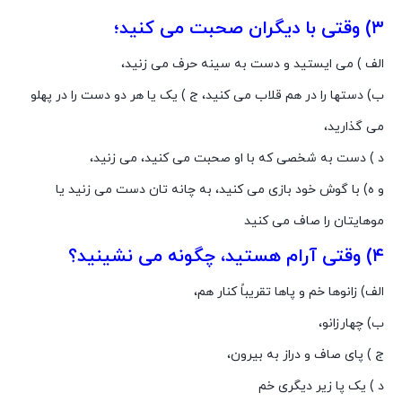
۳) وقتى با دیگران صحبت مى کنید؛
الف ) مى ایستید و دست به سینه حرف مى زنید،
ب) دستها را در هم قلاب مى کنید، ج ) یک یا هر دو دست را در پهلو
مى گذارید،
د ) دست به شخصى که با او صحبت مى کنید، مى زنید،
و ه) با گوش خود بازى مى کنید، به چانه تان دست مى زنید یا
موهایتان را صاف مى کنید
۴) وقتى آرام هستید، چگونه مى نشینید؟
الف) زانوها خم و پاها تقریباً کنار هم،
ب) چهارزانو،
ج ) پاى صاف و دراز به بیرون،
د ) یک پا زیر دیگرى خم