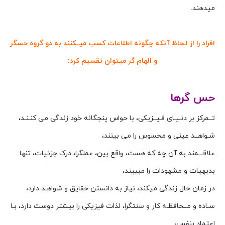
میدهند.
افراد را از لـحاظ آنکه چگونه اطلاعات کسب میــکنند به دو گروه حسگر
و الهام گر میتوان تقسیم کرد:
حس گرها
تــمرکز بر دنـیـای فـیــزیکی، با حواس پنجگانه خود زندگی می کنـنـد،
شـواهــد عینی و محسوس را می بینند،
علاقـــمند به آن چه که هست، واقع بین، عملگرا، درک جزئیات، تنها
بدیهیات و مشهودات را میبیند،
در زمان حال زندگی میکند، نیاز به دانستن حقایق و شواهـد دارد،
سـاده و مــحافظـه کار و سنتگرا، لذات فیزیکی را بیشتر دوست دارد، بـا
اعتماد بنفس،