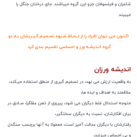
شاعران و فیلسوفان جزو این گروه میباشند. جای درختان جنگل را
میبیند.
اکـنـون مـی تـوان افـراد را از لــحـاظ شـیوه تصـمیـم گـیـریشان بـه دو
گروه انـدیشـه ورز و احساسی تقسیم بندی کرد:
اندیشه ورزان
به واقعیت ارزش می نهد، در تصمیم گیری از منطق استفاده میـکند،
علاقمند به اهداف و ایده ها،
متوجه استدلال غلط دیگران می شود، پیروی از ذهن عقلگرا، صـادق در
بیان افکارشان، نسبت به دیگران سختگیر،
رفتارشان با دیگران عدالت آمیز است، معمولا به آنها برچسب سنگدل
و بی احساس میزنند،