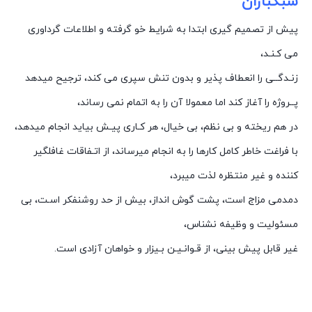
سبکباران
پیش از تصمیم گیری ابتدا به شرایط خو گرفته و اطلاعات گرداوری
می کـنـد،
زنـدگــی را انعطاف پذیر و بدون تنش سپری می کند، ترجیح میدهد
پــروژه را آغاز کند اما معمولا آن را به اتمام نمی رساند،
در هم ریخته و بی نظم، بی خیال، هر کـاری پیـش بیاید انجام میدهد،
با فراغت خاطر کامل کارها را به انجام میرساند، از اتـفاقات غافلگیر
کننده و غیر منتظره لذت میبرد،
دمدمی مزاج است، پشت گوش انداز، بیش از حد روشنفکر اسـت، بی
مسئولیت و وظیفه نشناس،
غیر قابل پیش بینی، از قـوانـیـن بـیزار و خواهان آزادی است.