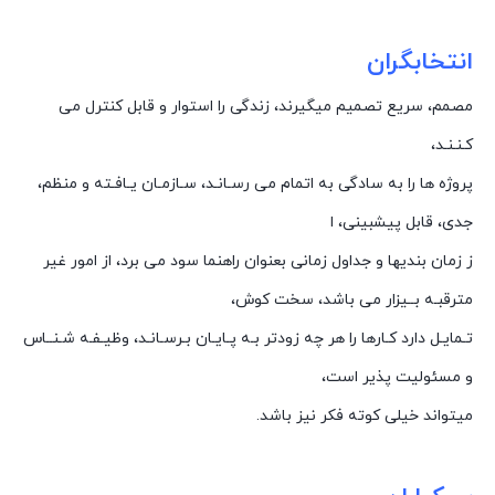
انتخابگران
مصمم، سریع تصمیم میگیرند، زندگی را استوار و قابل کنترل می
کـنـنـد،
پروژه ها را به سادگی به اتمام می رسـانـد، سـازمـان یـافـته و منظم،
جدی، قابل پیشبینی، ا
ز زمان بندیها و جداول زمانی بعنوان راهنما سود می برد، از امور غیر
مترقبـه بــیزار می باشد، سخت کوش،
تـمایـل دارد کـارها را هر چه زودتر بـه پـایـان بـرسـانـد، وظیـفـه شـنــاس
و مسئولیت پذیر است،
میتواند خیلی کوته فکر نیز باشد.