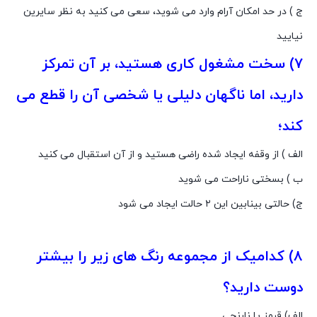
ج ) در حد امکان آرام وارد مى شوید، سعى مى کنید به نظر سایرین
نیایید
۷) سخت مشغول کارى هستید، بر آن تمرکز
دارید، اما ناگهان دلیلى یا شخصى آن را قطع مى
کند؛
الف ) از وقفه ایجاد شده راضى هستید و از آن استقبال مى کنید
ب ) بسختى ناراحت مى شوید
ج) حالتى بینابین این ۲ حالت ایجاد مى شود
۸) کدامیک از مجموعه رنگ هاى زیر را بیشتر
دوست دارید؟
الف) قرمز یا نارنجى