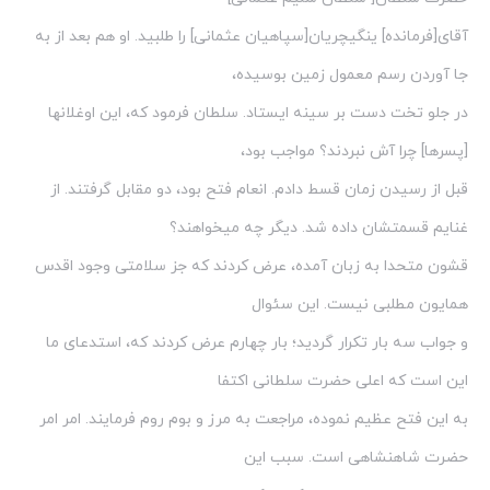
آقای[فرمانده] ینگی‏چریان[سپاهیان عثمانی] را طلبید. او هم بعد از به
جا آوردن رسم معمول زمین بوسیده،
در جلو تخت دست بر سینه ایستاد. سلطان فرمود که، این اوغلانها
[پسرها] چرا آش‏ نبردند؟ مواجب بود،
قبل از رسیدن زمان قسط دادم. انعام فتح بود، دو مقابل گرفتند. از
غنایم قسمتشان داده شد. دیگر چه می‏خواهند؟
قشون متحدا به زبان آمده، عرض کردند که جز سلامتی وجود اقدس
همایون مطلبی نیست. این سئوال
و جواب سه بار تکرار گردید؛ بار چهارم عرض کردند که، استدعای ما
این است که اعلی حضرت سلطانی اکتفا
به این فتح عظیم نموده، مراجعت به مرز و بوم روم فرمایند. امر امر
حضرت شاهنشاهی است. سبب این