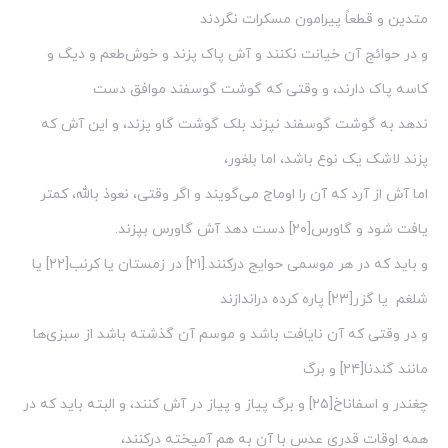
متدین و قطعاً پیرامون مسکرات نگردند
و در حوائج آن خیانت نکنند و آش پاک پزند و خوش‌طعم و دیگ و
کاسه پاک دارند، و وقتی که گوشت گوسفند موافق دست
ندهد به گوشت گوسفند نپزند بلک گوشت گاو پزند، و این آش که
پزند لاشک یک نوع باشد، اما بلغور،
اما آش از آرد که آن را اوماج می‌گویند و اگر وقتی، نعوذ بالله، کمتر
یافت شود و گاورس[۲۰] دست دهد آش گاورس بپزند.
و باید که در هر موسمی حوایج درکنند.[۲۱] در زمستان یا کرنب[۲۲] یا
شلغم یا گزر[۲۳] پاره کرده دراندازند
و در وقتی که آن نایافت باشد و موسم آن گذشته باشد از سبزی‌ها
مانند گندنا[۲۴] و برگ
چغندر و اسفاناخ[۲۵] و برگ پیاز و پیاز در آش کنند، و البته باید که در
همه اوقات قدری عدس با آن به هم آمیخته درکنند،