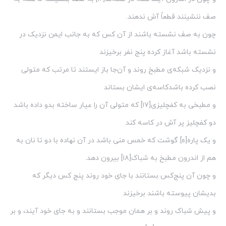
صف ننشینند قطعاً آش ندهند.
چون به صف نشسته باشند از آن کس که به جانب ایمن نزدیک در
نشسته باشد آغاز کرده پنج نفر برخیزند
و نزدیک شبکه‌ی مطبخ روند و آن‌جا باز ایستند تا مرتب که متولی
نصب کرده باشدکاسه‌ی ایشان بستاند
و مطبخی به کفچلیزی[۱۷] که متولی آن را عیار ساخته بدو داده باشد
دو کفچلیز پر آش در کاسه کند
و یک پاره[ه] گوشت که خمس منی باشد در آن نهاده با دو تا نان به
هم از اندرون مطبخ به شباک[۱۸] بیرون دهد.
و چون آن پنج‌کس بستانند با جای خود روند پنج کس دیگر که
بدیشان پیوسته باشند برخیزند
و پیش شباک روند و بر همان موجب بستانند و به جای خود آیند، و بر