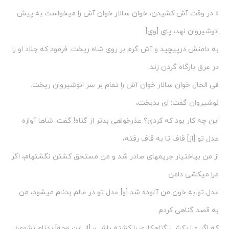
« در وقت آش‏ کشیدن، خوان سالار خوان آش‏ را می‏خواست به پیش
انوشیروان نهد، پای [وی‏]
به دامنش درپیچید و آش‏ گرم بر روی شاه ریخت. فرمود که جلاد او را
در عرق بارگاه گردن زند.
فی الحال خوان سالار خوان آش‏ را تمام بر سر انوشیروان ریخت.
نوشیروان گفت: ای بدبخت،
این چه کار بود که کردی؟ عذرخواهی بدتر از گناه! گفت: شاها آوازه
عدل تو [از] قاف تا به قاف رفته،
از من بی‏اختیار جریمه‏ای صادر شد و من مستحق کشتن نگشته‏ام، اگر
مرا می‏کشی دامن
عدل تو به خون من آلوده شد [و] عدل تو در عالم بدنام می‏شود، من
به قصد گناهی کردم
که اگر مرا بکشی گناه‏کاری را کشته باشی، [از این وجه‏] بدنام نشوی؛