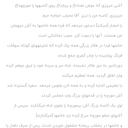
آشی می‏پزی که عوض نعناداغ و پیازداغ روی کاسه‏ها را مورچه‏داغ
می‏ریزی. کاسه من را نریز. آقا محراب خواجه حرم
را احضار [می‏کند] دستور می‏دهد که فردا همه خانمها به آش میهمان
من هستند. آنها را دعوت کن. عجب تماشائی است.
خانمها فردا در طالار بزرگی همه بزک کرده که شلیته‏های کوتاه سوقات
فرنگ پوشیده با چادر کمری جمع شده،
دورتادور به دور طالار نشسته. شاه سر و سینه خود را غرق جواهر کرده
وارد اطاق گردید. همه تعظیم می‏کنند.
با تعلیمی اشاره کرده و به همه اذن جلوس می‏دهد. سفره گسترده شد
آش مورچه را در قدحهای بزرگ وارد مجلس کردند.
اول یک کاسه بزرگ آش بی‏مورچه را جلوی شاه می‏گذارند. سپس از
آشهای مملو مورچه سرخ کرده نزد خانمها [می‏گذارند]
و خانمها در بشقاب ریخته مشغول خوردن شدند. پس از صرف ناهار با