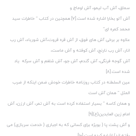
سماق، آش آب لیمو، آش اوماج و
آش آلو بخارا اشاره شده است.[۷] همچنین در کتاب ” خاطرات سید
محمد کمره ای”
علاوه بر برخی آش های فوق، از آش قره قروت،آش شورباء، آش رب
انار، آش رب نارنج، آش کوفته و آش ماست،
آش گوجه فرنگی، آش گندم، آش جو، آش شلغم و آش سرکه یاد
شده است.[۸]
عین السلطنه در کتاب روزنامه خاطرات خودش ضمن اینکه از ضرب
المثل ” همان آش است
و همان کاسه ” بسیار استفاده کرده است به آش تمر، آش ارزن، آش
امام زین العابدین(ع)[۹]
و آش پشت پا ( بویژه برای کسانی که به اجباری ( خدمت سربازی) می
رفته اند) اشاره کرده است.[۱۰]