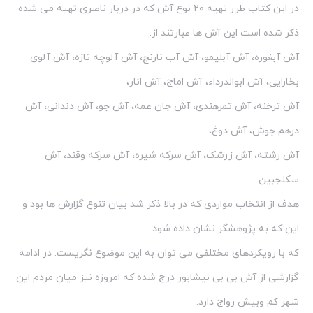
در این کتاب طرز تهیه ۲۰ نوع آش که در دربار ناصری تهیه می شده
ذکر شده است این آش ها عبارتند از:
آش آبغوره، آش آبلیمو، آش آب نارنج، آش آلوچه تازه، آش آلوی
بخارایی، آش ابوالدرداء، آش اماج، آش انار،
آش ترخنه، آش تمرهندی، آش جان عمه، آش جو، آش دندانی، آش
درهم جوش، آش دوغ،
آش رشته، آش زرشک، آش سرکه شیره، آش سرکه وقند، آش
سکنجبین.
هدف از انتخاب مواردی که در بالا ذکر شد بیان تنوع گزارش ها بود و
این که به پژوهشگر نشان داده شود
که با رویکردهای مختلفی می توان به این موضوع نگریست. در ادامه
گزارشی از آش بی بی نیشابور درج شده که امروزه نیز میان مردم این
شهر کم وبیش رواج دارد.