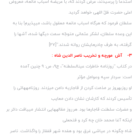
استدعا را پرسیدند، عرض کردند که، با عریضه اسباب مانعه، معروض
اعلی حضرت ظلّ اللهی خواهد گردید.
سلطان فرمود که هرگاه اسباب مانعه معقول باشد، می‏پذیرم! بنا به
این وعده سلطان، لشکر عثمانی متوجّه سمت دیگ‏ها شده، آش‏ها را
گرفته، به طرف چادرهایشان روانه شدند.”[۲۷]
۳- آش مورچه و تخریب ناصر الدین شاه :
در کتاب “روزنامه خاطرات عین‏السلطنه”، ج‏۹، ص: ۹ چنین آمده
است: سردار سپه وعوامل مؤثر
او روزبه‏روز بر مذمت کردن از قاجاریه دامن می‏زدند. روزنامه‏هائی را
تأسیس کردند که کارشان نشان دادن معایب
و مضرات سلطنت قاجارها بود. هرروز مقاله‏هایی انتشار می‏یافت دائر بر
اینکه آغا محمد خان چه کرد و فتحعلی
شاه چگونه در عیاشی غرق بود و هفده شهر قفقاز را واگذاشت. ناصر