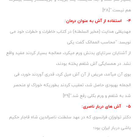
هم نیست.”[۲۸]
۴- استفاده از آش به عنوان درمان:
مهدیقلی هدایت (مخبر السلطنه) در کتاب خاطرات و خطرات خود می
نویسد: ”محاسب الممالک گفت یکی
از آشنایان سرتاپای بدنش ورم میکرد، معالجه بسیار کردند مفید واقع
نشد. در همسایگی آش‏ شلغم پخته بودند،
بوی آن میآمد، مریض از آن آش‏ میل کرد، قدری آوردند خورد، فی
الجمله بهبودی حاصل شد، تعقیب کردند بطوری‏که خوراک او منحصر
شد به شلغم و ورم بکلی رفع شد.”[۲۹]
۵- آش های دربار ناصری:
دکتر تولوزان فرانسوی که در عهد سلطنت ناصرالدین شاه قاجار حکیم
باشی دربار ایران بود؛