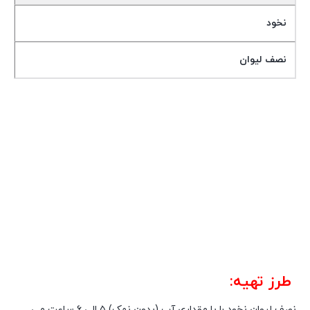
نخود
نصف لیوان
طرز تهیه:
نصف لیوان نخود را با مقداری آب (بدون نمک) ۵ الی ۶ ساعت می