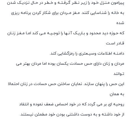
پیرامون مـنـزل خـود را زیـر نـظـر گـرفـتـه و خـطـر در حـال نـزدیـک شدن
به خانه را شنـاسایی کنند. مـغز مــردان برای شکار کردن برنامه ریزی
شده
که حـوزه دید محدود و بـاریـک آنـها را توجـیـه مـی کند امـا مـغـز زنـان
قـادر اسـت
دامـنـه اطـلاعات وسیـعتری را رمزگشایی کند.
مردان و زنان دارای حس حسادت یکسان بوده اما مردان بهتر می
تـوانند
این حس را پنهان سازند. نمایان ساختن حس حسادت در زنان احتمالا
به همان
روحیه ای بر می گردد که در خود احساس ضعف نموده و انتقاد
از خود داشته و به دوست داشتنی بودن خود مطمئن نیستند.