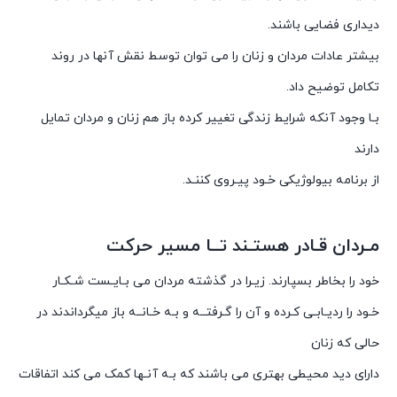
دیداری فضایی باشند.
بیشتر عادات مردان و زنان را می توان توسط نقش آنها در روند
تکامل توضیح داد.
بـا وجود آنکه شرایط زندگی تغییر کرده باز هم زنان و مردان تمایل
دارند
از برنامه بیولوژیکی خـود پیـروی کننـد.
مـردان قـادر هستـند تــا مسیر حرکت
خود را بخاطر بسپارند. زیـرا در گذشته مردان می بـایـست شـکـار
خـود را ردیـابـی کـرده و آن را گـرفتــه و بـه خـانــه باز میگرداندند در
حالی که زنان
دارای دید محیطی بهتری می باشند که بـه آنـها کمک می کند اتفاقات