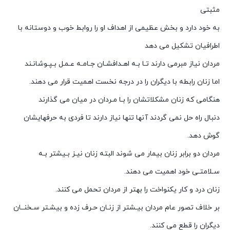
مثبتی
به خود دارد و بخش عظیمی از اهداف او را روابط خوب و دوستانه با
اطرافیان تشکیل می دهد
مردان نیاز مبرمی دارند تـا بـه اهـدافشـان جـامـه عـمـل بـپـوشانـند
اما زنان رابطه با دیگران را در درجه نخست اهمیت قرار می دهند.
هنگامی که زنان مشکلاتشان را بـا مـردان در میان می گذارند
دنبال راه حل نمی گردند آنها تنها نیاز دارند تا فردی به حرفهایشان
گوش دهد.
مردان دو برابر زنان بیمار می شوند البته زنان نیـز بـیشتر بـه
سـلامتـی خود اهمیت می دهند.
زنان درد و کار یکنواخت را بهتر از مردان تحمل می کنند.
بر خلاف تصور عام مردان بیـشتر از زنـان حـرف زده و بیشـتر سـخنــان
دیگران را قطع می کنند.