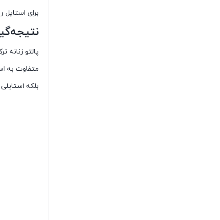
برای استایل ر
نتیجه‌گی
پالتو زنانه ت
متفاوت به است
بلکه استایلی