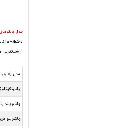
مدل پالتوها
دخترانه و زن
از شیکترین ها
مدل پالتو زن
پالتو کوتاه
پالتو بلند با
پالتو دو طرفه (e-Breasted