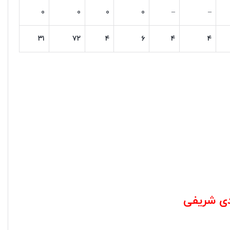
۰
۰
۰
۰
–
–
۳۱
۷۲
۴
۶
۴
۴
دی شریفی