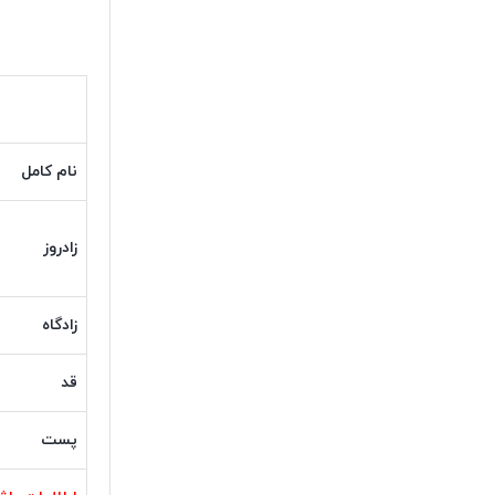
نام کامل
زادروز
زادگاه
قد
پست