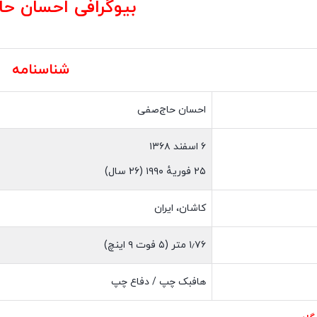
بیوگرافی
احسان حا
شناسنامه
احسان حاج‌صفی
۶ اسفند ۱۳۶۸
۲۵ فوریهٔ ۱۹۹۰ ‏(۲۶ سال)
کاشان، ایران
۱٫۷۶ متر (۵ فوت ۹ اینچ)
هافبک چپ / دفاع چپ