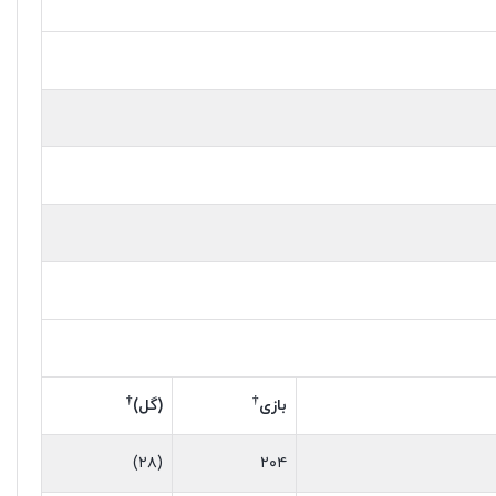
†
†
بازی
(گل)
(۲۸)
۲۰۴