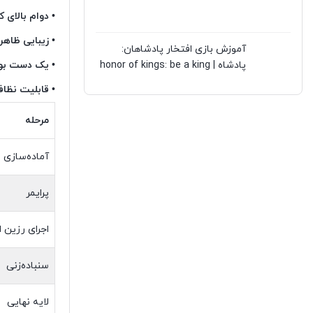
• دوام بالای
• زیبایی ظا
آموزش بازی افتخار پادشاهان:
پادشاه | honor of kings: be a king
• یک دست بو
• قابلیت نظ
مرحله
آماده‌سازی
پرایمر
اجرای رزین 
سنباده‌زنی
لایه نهایی