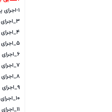
۱-اجرای پرایمر ۲ بتونه کاری
۳_اجرای استری
۴_اجرای رویی رنگی
۵_اجرای طرح فلیک دار
۶_اجرای طرح اکلیل دار
۷_اجرای طرح سه بعدی
۸_اجرای طرح استیکری
۹_اجرای طرح ابروباد
۱۰_اجرای طرح گرانیتی
۱۱_اجرای فرش رزین