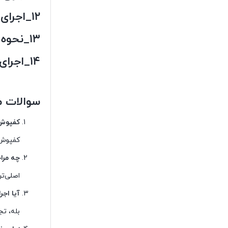
۱۲_اجرای لایه آستری عایق ایزوپل
۱۳_نحوه ی مقاوم سازی عایق ایزوپل
۱۴_اجرای لایه رویی عایق ایزوپل
سوالات م
کفپوش
کفپوش 
چه مرا
اصلی‌ت
آیا اج
بله، تج