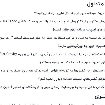
متداول
 از کفش‌های اسپرت مردانه ارائه می‌دهد که شامل B30 Countdown، B27 Uptown، B33 Spin، B44 Blade و B23 League می‌شود.
بسته به مدل و طراحی متفاوت است. به طور متوسط، قیمت آن‌ها بین ۱٬۱۵۰ تا ۱٬۲۵۰ دلار متغیر است
ز مواد با کیفیت بالا مانند چرم گرانج، مش فنی و چرم Dior Gravity ساخته شده‌اند و طراحی‌های مدرن و لوکسی دارند.
ز مدل‌های این کفش‌ها به گونه‌ای طراحی شده‌اند که هم برای استفاده روزم
 کفش‌ها می‌توانید به وب‌سایت رسمی دیور یا فروشگاه‌های معتبر آنلاین مر
یری