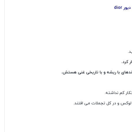
 dior
د.
رندهای با ریشه و با تاریخی غنی هستش.
کار کم نداشته.
 لوکس و در کل تجملات می افتند.