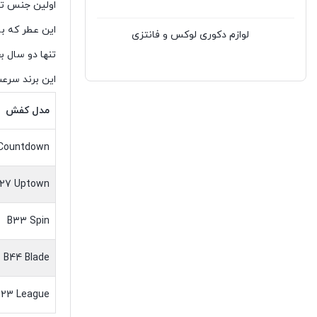
اولین جنس تو
این عطر که ب
لوازم دکوری لوکس و فانتزی
تنها دو سال بعد یعنی در سال۱۹۴۸، 
این برند سرعت رشدش را بسیار 
مدل کفش
Countdown
27 Uptown
B33 Spin
B44 Blade
B23 League