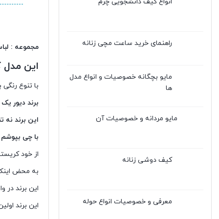
انواع کیف دانشجویی چرم
راهنمای خرید ساعت مچی زنانه
مجموعه : لب
این مدل ک
مایو بچگانه خصوصیات و انواع مدل
با تنوع رنگی 
ها
برند دیور یک برند لوکس
مایو مردانه و خصوصیات آن
این برند نه 
با چی بپوشم ه
از خود کریستی
کیف دوشی زنانه
به محض اینکه
این برند در وا
معرفی و خصوصیات انواع حوله
این برند اولین بار کارش رو د