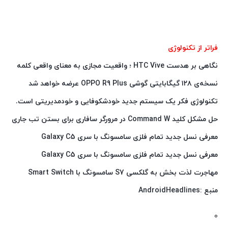
فراتر از تکنولوژی
نگاهی بر هدست HTC Vive ؛ واقعیت مجازی به معنای واقعی کلمه
نسخه‌ی ۱۲۸ گیگابایتی گوشی OPPO R9 Plus عرضه خواهد شد
تکنولوژی فکر یک سیستم جدید خودشکوفایی و خودمدیریتی است.
حل مشکل کلید Command W در مرورگر سافاری برای بستن تب جاری
معرفی نسل جدید تمام فلزی سامسونگ با سری Galaxy C5
معرفی نسل جدید تمام فلزی سامسونگ با سری Galaxy C5
مهاجرت لذت بخش به گلکسی S7 سامسونگ با Smart Switch
منبع :AndroidHeadlines
0