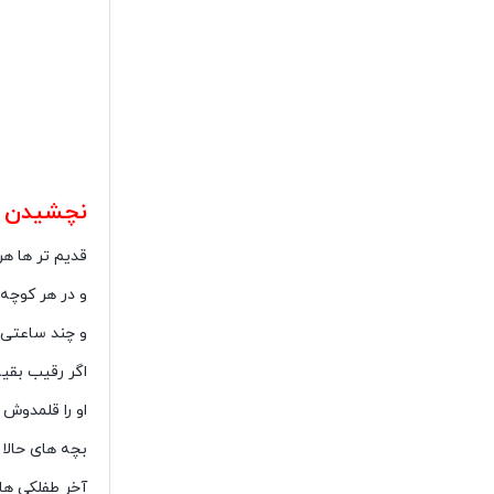
دلایل شاد نبو
نچشیدن ط
قدیم تر ها هر
و در هر کوچه
و چند ساعتی ب
اگر رقیب بقی
او را قلمدوش
بچه های حالا 
آخر طفلکی ها 