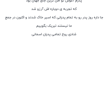
پدرم ﺁﻏﻮﺵ ﺗﻮ ﺍﻣﻦ ﺗﺮﯾﻦ ﺟﺎﯼ ﺟﻬﺎﻥ ﺑﻮﺩ
ﮐﻪ ﺗﺠﺮﺑﻪ ﯼ ﺩﻭﺑﺎﺭﻩ ﺍﺵ ﺁﺭﺯﻭ ﺷﺪ
جا داره روز پدر رو به تمام پدرانی که اسیر خاک شدند و اکنون در جمع
ما نیستند تبریک بگوییم
شادی روح تمامی پدران اسمانی