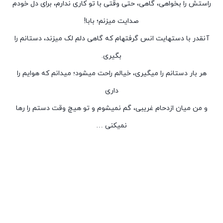
راستش را بخواهی، گاهی، حتی وقتی با تو کاری ندارم، برای دل خودم
صدایت می‏زنم؛ بابا!
آن‏قدر با دست‏هایت انس گرفته‏ام که گاهی دلم لک می‏زند، دستانم را
بگیری.
هر بار دستانم را می‏گیری، خیالم راحت می‏شود؛ می‏دانم که هوایم را
داری
و من میان ازدحام غریبی، گم نمی‏شوم و تو هیچ وقت دستم را رها
نمی‏کنی …