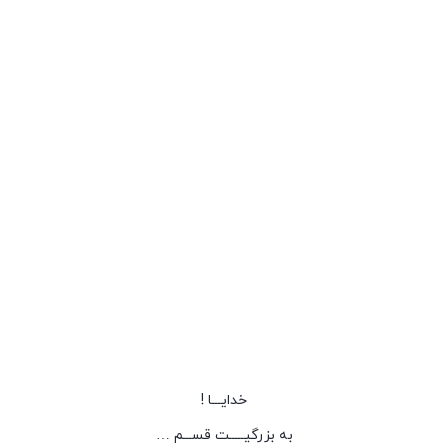
خدایـــا !
به بزرگیـــــت قســـم …