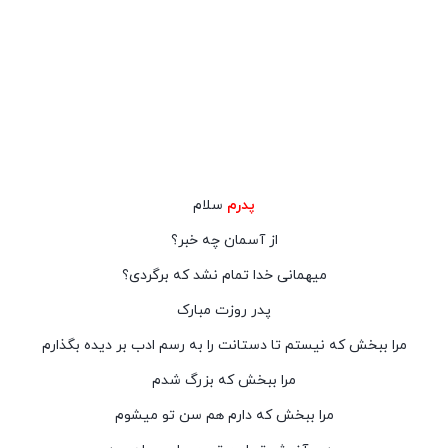
پدرم
ﺳﻼﻡ
ﺍﺯ ﺁﺳﻤﺎﻥ ﭼﻪ ﺧﺒﺮ؟
ﻣﯿﻬﻤﺎﻧﯽ ﺧﺪﺍ ﺗﻤﺎﻡ ﻧﺸﺪ ﮐﻪ ﺑﺮﮔﺮﺩﯼ؟
پدر ﺭﻭﺯﺕ ﻣﺒﺎﺭﮎ
ﻣﺮﺍ ﺑﺒﺨﺶ ﮐﻪ ﻧﯿﺴﺘﻢ ﺗﺎ ﺩﺳﺘﺎﻧﺖ ﺭﺍ ﺑﻪ ﺭﺳﻢ ﺍﺩﺏ ﺑﺮ ﺩﯾﺪﻩ ﺑﮕﺬﺍﺭﻡ
ﻣﺮﺍ ﺑﺒﺨﺶ ﮐﻪ ﺑﺰﺭﮒ ﺷﺪﻡ
ﻣﺮﺍ ﺑﺒﺨﺶ ﮐﻪ ﺩﺍﺭﻡ ﻫﻢ ﺳﻦ ﺗﻮ ﻣﯿﺸﻮﻡ