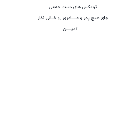
توعکس های دست جمعی …
جای هیچ پدر و مـــــادری رو خــالی نذار …
آمیـــــن