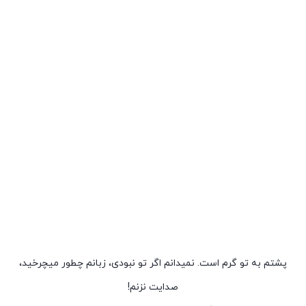
پشتم به تو گرم است. نمی‏دانم اگر تو نبودی، زبانم چطور می‏چرخید،
صدایت نزنم!