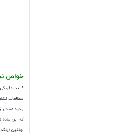
خواص نخو
*.
نخودفرنگی غ
مطالعات نشان 
وجود مقادیر زیادی ویتامین C 
که این ماده 
لوتئین (رنگد