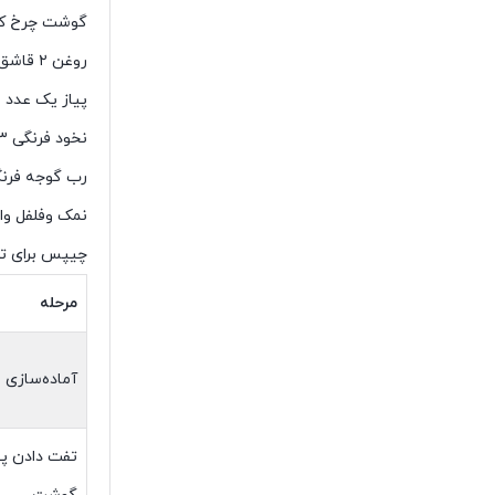
گوشت چرخ کرده ۰۰
روغن ۲ قاشق غذا خوری
پیاز یک عدد
نخود فرنگی ۳الی ۴ قاشق غذا خوری
رب گوجه فرنگی ۲ قاشق غذ
نمک وفلفل واد
چیپس برای تز
مرحله
آماده‌سازی م
تفت دادن پی