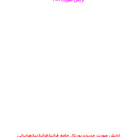
اریش صورت۲۰۱۷
ارایش صورت جدیددرپورتال جامع فرانیازفراترازنیازهرایرانی