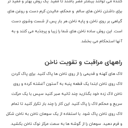
کننده مى توانند بیشتر مضر باشند تا مفید. یک روش بهتر و مفید تر
براى داشتن ناخن هاى سالم و محکم، مالیدن کرم دست و روغن هاى
گیاهى بر روى ناخن و پایه ناخن هر بار پس از شست وشوى دست
است. این روش ساده ناخن هاى شما را زیبا و پرجذبه مى کنند و به
آنها استحکام مى بخشد.
راههای مراقبت و تقویت ناخن
لاک هاى کهنه و قدیمى را از روى ناخن ها پاک کنید. براى پاک کردن
لاک روى ناخن ابتدا یک قطعه پنبه به آستون آغشته کرده و روى
ناخن لاک زده خود بگذارید چند ثانیه صبر کنید سپس با یک حرکت
سریع و محکم لاک را پاک کنید. این کار را چند بار تکرار کنید تا تمام
لاک روى ناخن پاک شود. با استفاده از یک سوهان ناخن به ناخن شکل
و فرم دهید. سوهان را از گوشه ها به سمت مرکز نوک ناخن بکشید.