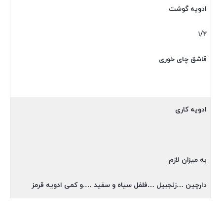
ادویه گوشت
۱/۲
قاشق چای خوری
ادویه کاری
به میزان لازم
دارچین …زنجبیل …فلفل سیاه و سفید ….و کمی ادویه قرمز