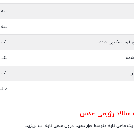
سه چ
سه ه
ی قرمز، مکعبی شده
یک و
شده
یک د
س
یک د
۸ فنجان
 سالاد رژیمی عدس :
 یک ماهی تابه متوسط قرار دهید. درون ماهی تابه آب بریزید،