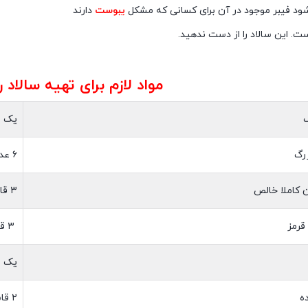
ود فیبر موجود در آن برای کسانی که مشکل
یبوست
دارند
ت. این سالاد را از دست ندهید.
مواد لازم برای تهیه سالاد 
یک و
رگ
۶ عدد
 کاملا خالص
۳ قاشق غذا خوری
قرمز
۳ قاشق غذا خوری
یک ق
ه
۲ قاشق چای خوری