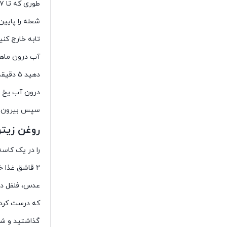
طوری که تا ۷ سانت بالای عدس ها بیاید. آب درون ماهی تابه را به جوش بیاورید،
شعله را پایین بکشید و ا
تابه خارج کنید و 
آب درون ماهی 
دهید ۵ دقیقه و ۳۰ ثانیه بجوشند. تخم مرغ ها را از ماهی تابه بیرون بیاورید و
درون آب یخ قرار دهید، ا
سپس بیرون ب
روغن زیتو
را در یک کاس
۲ قاشق غذا خوری از این ترکیب را کنار بگذارید.
عدس، فلفل دلم
که درست کردید
گذاشتید و شا