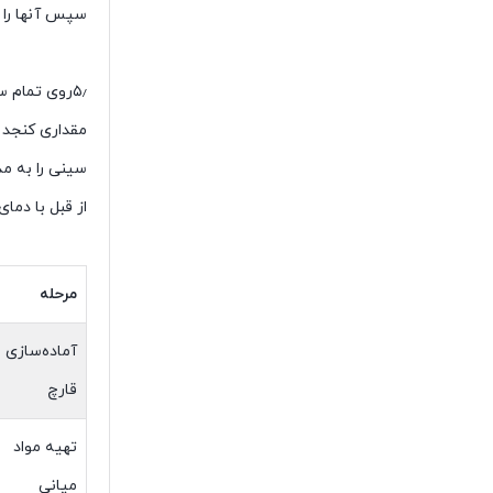
سپس آنها را 
۵٫روی تمام سطح خمیر تخم مرغ زده شده را بمالید.
مقداری کنجد و
سینی را به مدت ۳۰-۲۰ دقیقه دا
از قبل با دمای ۲۰۰ درجه سانتی گراد گرم کرده اید قرار د
مرحله
آماده‌سازی
قارچ
تهیه مواد
میانی