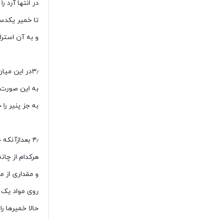
در انتها آرد ر
تا خمیر یکدس
و به آن استر
۳٫در این میان مواد میانی را آماده کنید.
به این صورت 
به جز پنیر را 
۴٫ بعدازآنکه خمیر عمل آمد، آن را به ۸ قسمت مساوی تقسیم کنید.
هرکدام از چانه 
و مقداری از م
روی مواد یک ت
حالا خمیرها را