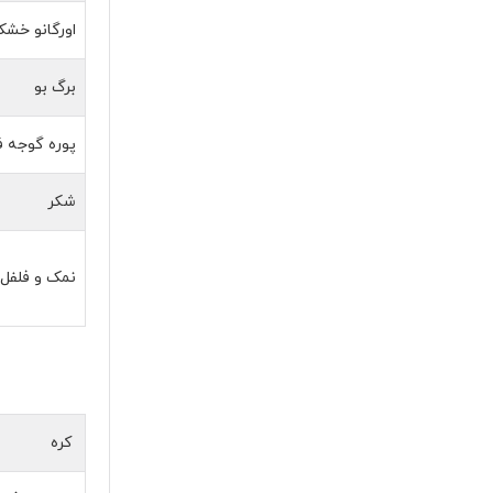
اورگانو خش
برگ بو
پوره گوجه ف
شکر
نمک و فلفل
کره