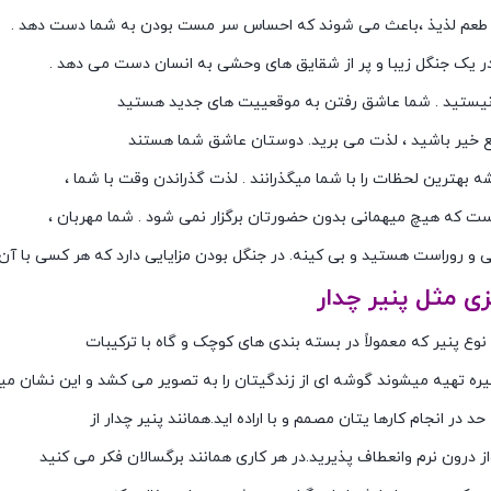
با طعم لذیذ ،باعث می شوند که احساس سر مست بودن به شما دست دهد .
 یک جنگل زیبا و پر از شقایق های وحشی به انسان دست می دهد .
نیستید . شما عاشق رفتن به موقعییت های جدید هستید
نبع خیر باشید ، لذت می برید. دوستان عاشق شما هستند
شه بهترین لحظات را با شما میگذرانند . لذت گذراندن وقت با شما ،
است که هیچ میهمانی بدون حضورتان برگزار نمی شود . شما مهربان ،
 و روراست هستید و بی کینه. در جنگل بودن مزایایی دارد که هر کسی با آن
زی مثل پنیر چدار
 نوع پنیر که معمولاً در بسته بندی های کوچک و گاه با ترکیبات
ره تهیه میشوند گوشه ای از زندگیتان را به تصویر می کشد و این نشان می
د در انجام کارها یتان مصمم و با اراده اید.همانند پنیر چدار از
 درون نرم وانعطاف پذیرید.در هر کاری همانند برگسالان فکر می کنید