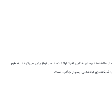
 علاقه‌مندی‌های غذایی افراد ارائه دهد. هر نوع پنیر می‌تواند به طور
یا شبکه‌های اجتماعی بسیار جذاب است.
ـری طالــع بینـی پنیــری طالــع بینـی پنیــری طالــع بینـی