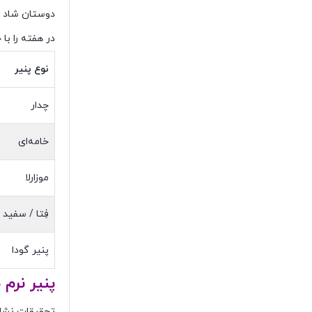
دوستان شاد 
در هفته را با
نوع پنیر
چدار
خامه‌ای
موزارلا
فِتا / سفید
پنیر گودا
پنیر نرم 
تحقیقات نشا