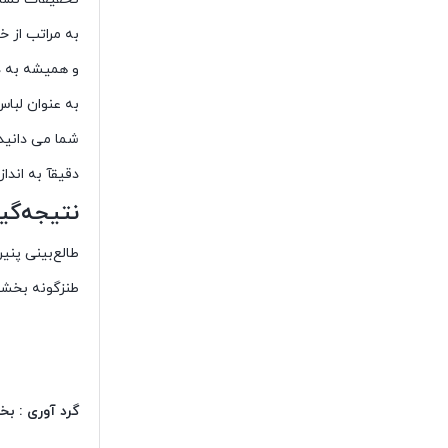
به مراتب از خ
و همیشه به د
به عنوان لبا
شما می دانید 
دقیقآ به اندا
نتیجه‌گی
طالع‌بینی پنی
طنزگونه بخشی
طالــع بینـی
پنیــری
گرد آوری : ب