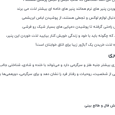
وردن پنیر های نرم همانند پنیر های خامه ای بیشتر لذت می برند
نبال لوازم لوکس و تجملی هستند، از پوشیدن لباس ابریشمی
س راحتی گرفته تا پوشیدن دمپایی های بسیار شیک رو فرشی.
که چگونه باید با خود و زندگی خویش کنار بیایید لذت خوردن این پنیر،
زه لذت خریدن یک آباژور زیبا برای اتاق خوابتان است!
ری
ری بیشتر جنبه طنز و سرگرمی دارد و می‌تواند با خنده و شادی، شناختی جالب از
 از شخصیت، روحیات و رفتار فرد را نشان دهد و برای سرگرمی، دورهمی‌ها 
 پنیــری طالــع بینـی پنیــری طالــع بینـی پنیــری طالــع بینـی پنیـ
خش فال و طالع بینی