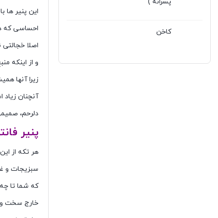
پسرانه )
این پنیر ها 
احساسی که در
کاخن
اصلا خجالتی 
و از اینکه م
زیرا آنها همی
آنچنان زیاد 
دلرحم، صمیمی
پنیر فانت
هر تکه از این
سبزیجات و غی
که شما تا چه ح
خارج سخت واز