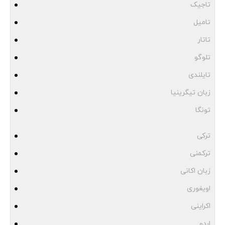
تاجیک
تامیل
تاتار
تلوگو
تایلندی
زبان تیگرینیا
تونگا
ترکی
ترکمنی
زبان اکانی
اویغوری
اکراینی
اردو