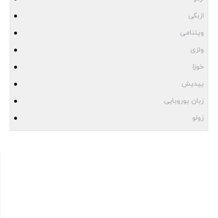
ازبکی
ویتنامی
ولزی
خوزا
ییدیش
زبان یوروبایی
زولو