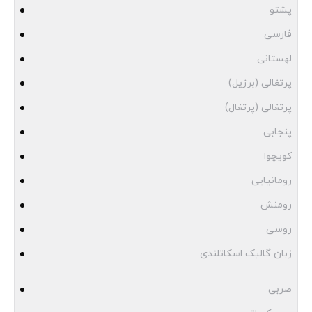
پشتو
فارسی
لهستانی
پرتغالی (برزیل)
پرتغالی (پرتغال)
پنجابی
کویچوا
رومانیایی
رومنش
روسی
زبان گالیک اسکاتلندی
صربی