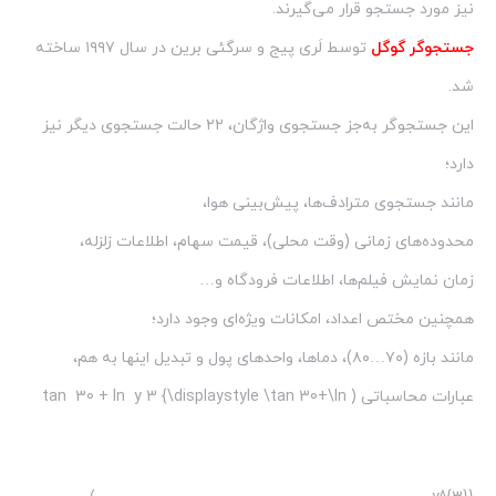
نیز مورد جستجو قرار می‌گیرند.
جستجوگر گوگل
توسط لَری پیج و سرگئی برین در سال ۱۹۹۷ ساخته
شد.
این جستجوگر به‌جز جستجوی واژگان، ۲۲ حالت جستجوی دیگر نیز
دارد؛
مانند جستجوی مترادف‌ها، پیش‌بینی هوا،
محدوده‌های زمانی (وقت محلی)، قیمت سهام، اطلاعات زلزله،
زمان نمایش فیلم‌ها، اطلاعات فرودگاه و…
همچنین مختص اعداد، امکانات ویژه‌ای وجود دارد؛
مانند بازه (۷۰…۸۰)، دماها، واحدهای پول و تبدیل اینها به هم،
عبارات محاسباتی (
tan ⁡ 30 + ln ⁡ y 3 {\displaystyle \tan 30+\ln