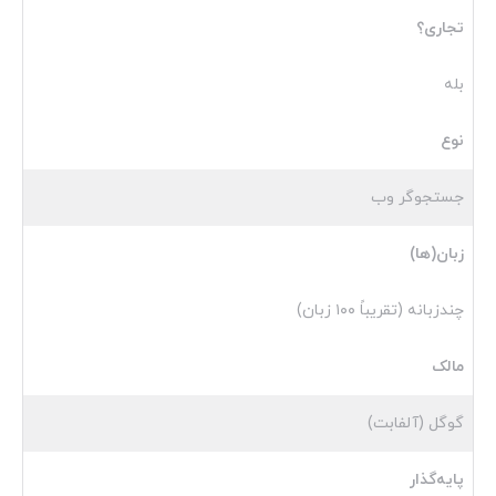
تجاری؟
بله
نوع
جستجوگر وب
زبان(ها)
چندزبانه (تقریباً ۱۰۰ زبان)
مالک
گوگل (آلفابت)
پایه‌گذار