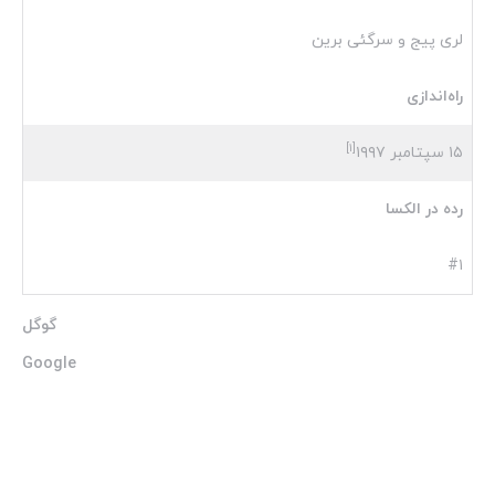
لری پیج و سرگئی برین
راه‌اندازی
[۱]
۱۵ سپتامبر ۱۹۹۷
رده در الکسا
#۱
گوگل
Google