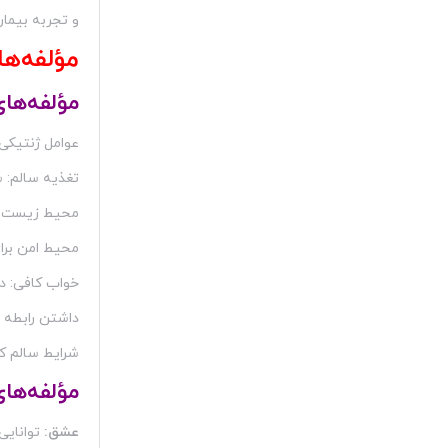
و تجربه بیمار
مؤلفه‌ها
مؤلفه‌ها
عوامل ژنتیکی
تغذیه سالم: س
محیط زیست سال
محیط امن برای
خواب کافی: د
داشتن رابطه خ
شرایط سالم کا
مؤلفه‌ها
عشق:
توانای