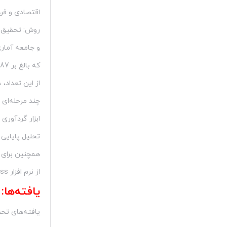
اقتصادی و ف
روش: تحقیق به رو
و جامعه آماری پژوهش جوانان 5
که بالغ بر 1253187 نفر بودند.
از این تعداد، 388 نفر بر اساس روش نمونه گیری خوشه‌ای تصادفی
چند مرحله‌ای 
ابزار گردآور
تحلیل پایایی 
همچنین برای 
از نرم افزار spss نسخه 22 استفاده شده است.
یافته‌ها:
یافته‌های تح