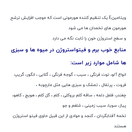
ویتامینE یک تنظیم کننده هورمونى است که موجب افزایش ترشح
هورمون هاى تخمدان ها مى شود
و سطح استروژن خون را ثابت نگه مى دارد.
منابع خوب برم و فیتواستروژن در میوه ها و سبزی
ها شامل موارد زیر است:
انواع آلو، توت فرنگی ، سیب ، گوجه فرنگی ، گلابی ، انگور، گریپ
فروت ، پرتقال ، تمشک و سبزی هایی مثل مارچوبه ،
چغندر، فلفل دلمه ، ساقه کلم بروکلی ، کلم ، گل کلم ، هویج ، کاهو،
پیاز، سویا، سیب زمینی ، شلغم و جو.
تخمه آفتابگردان ، کنجد و موادی از این قبیل حاوی فیتو استروژن
هستند