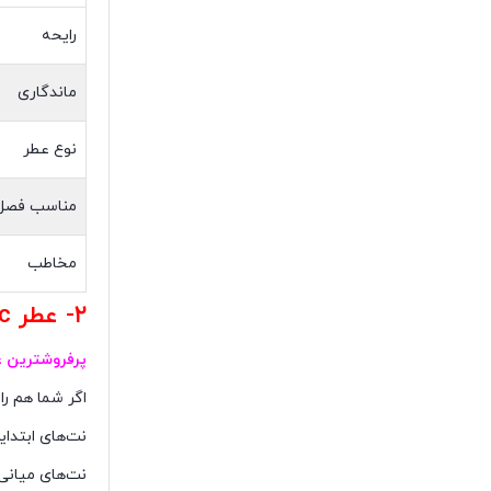
رایحه
ماندگاری
نوع عطر
مناسب فصل
مخاطب
۲- عطر Classic از برند بربری
پرفروشترین 
اگر شما هم را
نت‌های ابتدای
نت‌های میانی عطر Classic هم رایحه یاسمن، چو