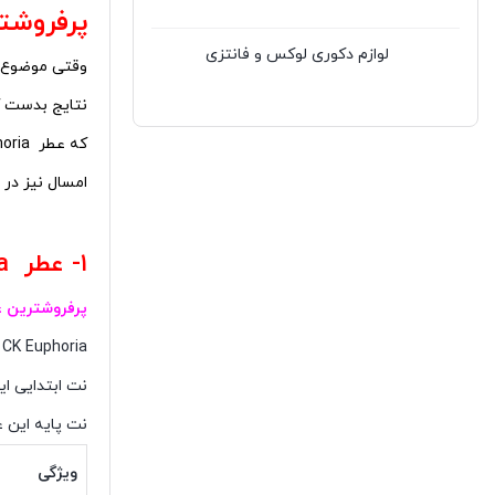
پرفروشت
لوازم دکوری لوکس و فانتزی
وقتی موضوع عط
نتایج بدست آ
که عطر Euphoria از برند کلوین کلاین و عطر classic برند بربری که سال‌ها است در لیست محبوب‌ترین‌ها قرار می‌گیرند
امسال نیز در 
۱- عطر Euphoria کلوین کلاین
پرفروشترین 
CK Euphoria از زمانی که در سال ۲۰۰۵ معرفی شد تاکنون همیشه در لیست بهترین‌ها بوده است.
نت ابتدایی ای
نت پایه این 
ویژگی