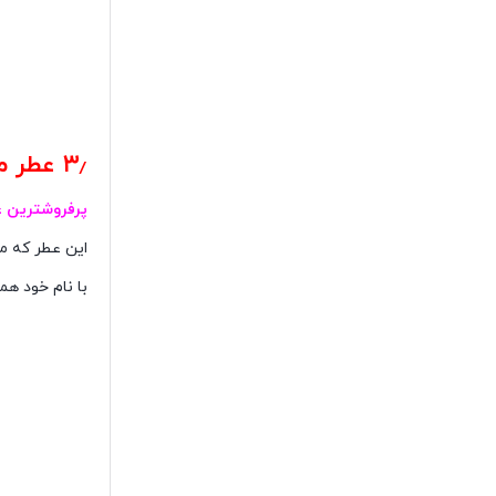
۳٫ عطر معروف زنانه ویکتور اند رولف فلاوربمب ادو پرفیومViktor&Rolf Flowerbomb ED
پرفروشترین 
این عطر که 
با نام خود ه