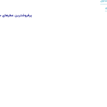
داول
ی
پرفروشترین عطرهای س