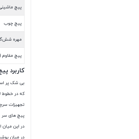
پیچ ماشینی
پیچ چوب
مهره شش‌گ
پیچ مقاوم (High Strength)
کاربرد پی
بی شک پر است
که در خطوط ل
تجهیزات سرچاه
پیچ های سر ش
در این میان استاد بولت گرید B7 با
در میان پوشش های