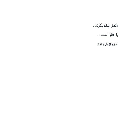
مکمل یکدیگرند .
ا فلز است .
 پیچ می اید