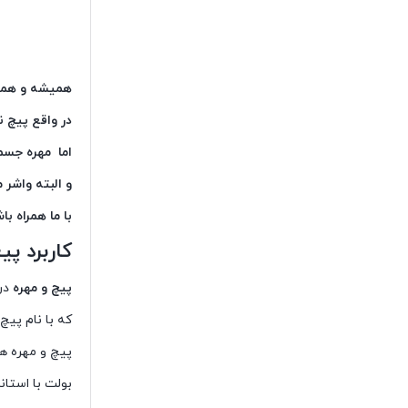
همیشه و همه ج
در واقع پیچ ن
اما مهره جسم
و البته واشر م
با ما همراه با
کاربرد پ
پیچ و مهره
در
که با نام پیچ
پیچ و مهره ه
بولت با استاندارد A193 گریدهای 8M – B7 – B7M- L7 – L7M