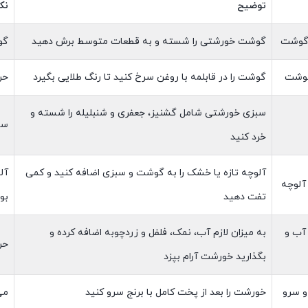
توضیح
نک
 گوشت
گوشت خورشتی را شسته و به قطعات متوسط برش دهید
گو
گوشت
گوشت را در قابلمه با روغن سرخ کنید تا رنگ طلایی بگیرد
حر
سبزی خورشتی شامل گشنیز، جعفری و شنبلیله را شسته و
سب
خرد کنید
آلوچه تازه یا خشک را به گوشت و سبزی اضافه کنید و کمی
آل
آلوچه
تفت دهید
بو
آب و
به میزان لازم آب، نمک، فلفل و زردچوبه اضافه کرده و
حر
بگذارید خورشت آرام بپزد
و سرو
خورشت را بعد از پخت کامل با برنج سرو کنید
می