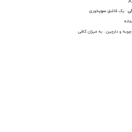
گی
: یک قاشق
سوپ
خوری
مانه
وبه و دارچین : به میزان کافی