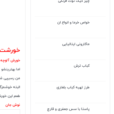
چیز کیک توت فرنگی
خواص خرما و انواع ان
ماکارونی ایتالیایی
خورشت ا
خورش آلوچه
کباب ترش
اما بهترینشو 
من رسیپی شو 
البته خوشمزگ
طرز تهیه کباب بلغاری
طعم این خورش
نوش جان
پاستا با سس جعفری و قارچ