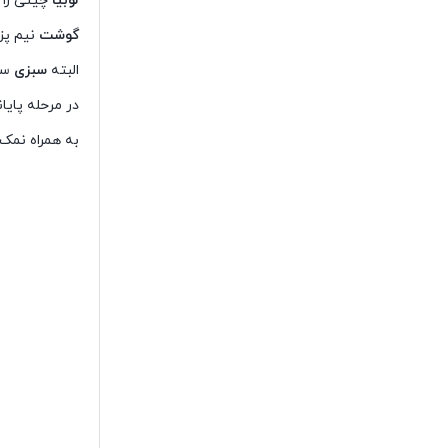
لوبیا
چیتی را 
گوشت
نیم پز 
البته
سبزی
سات
در مرحله پایا
به همراه نمک